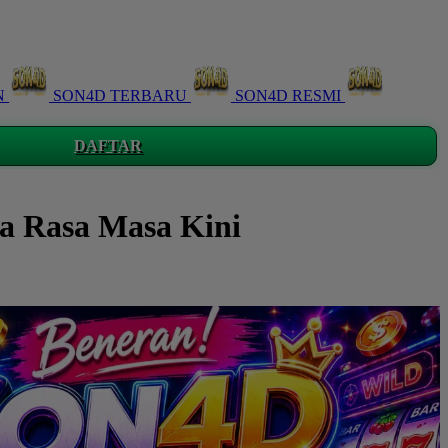
N
SON4D TERBARU
SON4D RESMI
DAFTAR
a Rasa Masa Kini