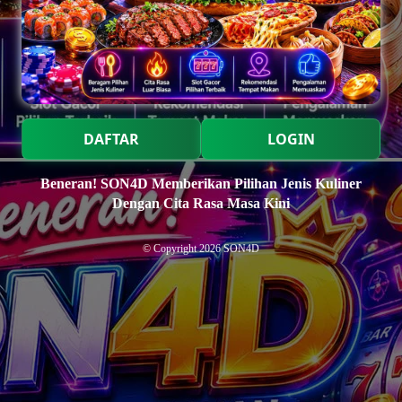
DAFTAR
LOGIN
Beneran! SON4D Memberikan Pilihan Jenis Kuliner
Dengan Cita Rasa Masa Kini
© Copyright 2026
SON4D